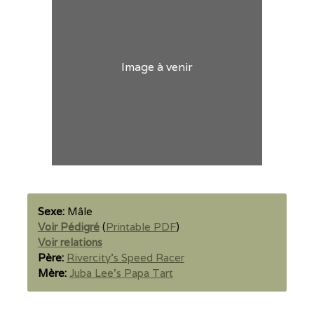
Image à venir
Sexe:
Mâle
Voir Pédigré
(
Printable PDF
)
Voir relations
Père:
Rivercity's Speed Racer
Mère:
Juba Lee's Papa Tart