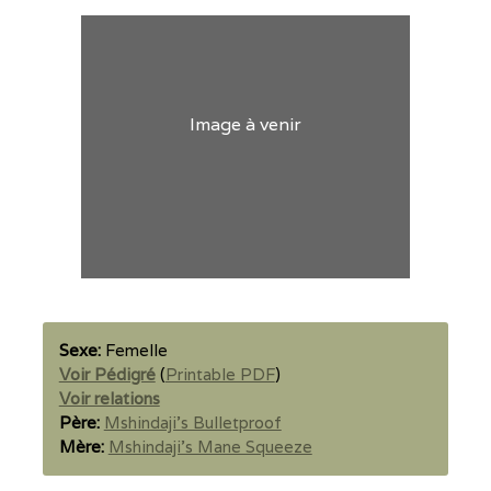
Image à venir
Sexe:
Femelle
Voir Pédigré
(
Printable PDF
)
Voir relations
Père:
Mshindaji's Bulletproof
Mère:
Mshindaji's Mane Squeeze