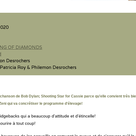
2020
ING OF DIAMONDS
d
mon Desrochers
 Patricia Roy & Philemon Desrochers
 la chanson de Bob Dylan; Shooting Star for Cassie parce qu'elle convient très b
 Zeni qui va concrétiser le programme d'élevage!
dgebacks qui a beaucoup d'attitude et d'étincelle!
sourire à tout coup!