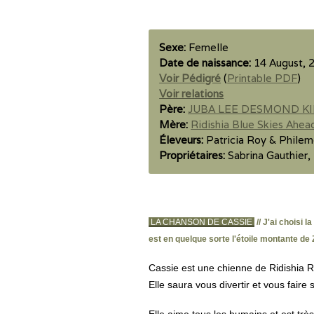
Sexe:
Femelle
Date de naissance:
14 August, 
Voir Pédigré
(
Printable PDF
)
Voir relations
Père:
JUBA LEE DESMOND K
Mère:
Ridishia Blue Skies Ahea
Éleveurs:
Patricia Roy & Phile
Propriétaires:
Sabrina Gauthier,
LA CHANSON DE CASSIE
// J'ai choisi
est en quelque sorte l'étoile montante de
Cassie est une chienne de Ridishia Ri
Elle saura vous divertir et vous faire 