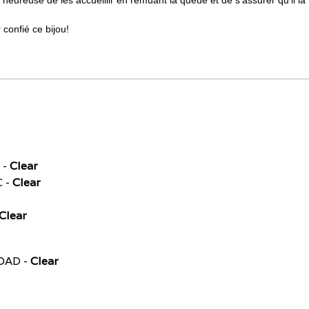
 heureuse de les accueillir en remuant la queue et de s'assurer qu'il la f
confié ce bijou!
 -
Clear
C -
Clear
Clear
EOAD -
Clear