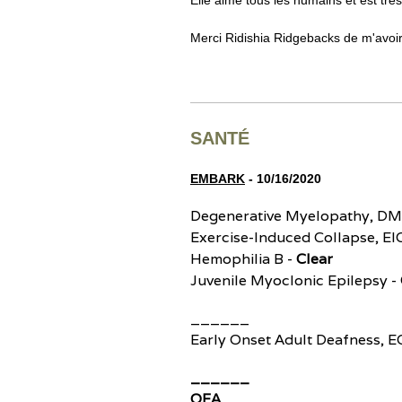
Elle aime tous les humains et est très
Merci Ridishia Ridgebacks de m'avoir 
SANTÉ
EMBARK
- 10/16/2020
Degenerative Myelopathy, DM
Exercise-Induced Collapse, EI
Hemophilia B -
Clear
Juvenile Myoclonic Epilepsy -
______
Early Onset Adult Deafness, 
______
OFA